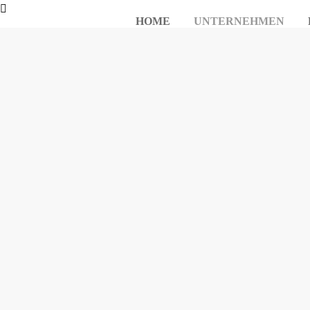
HOME
UNTERNEHMEN
Traditionell sind wi
waldreichen Sauerlan
be